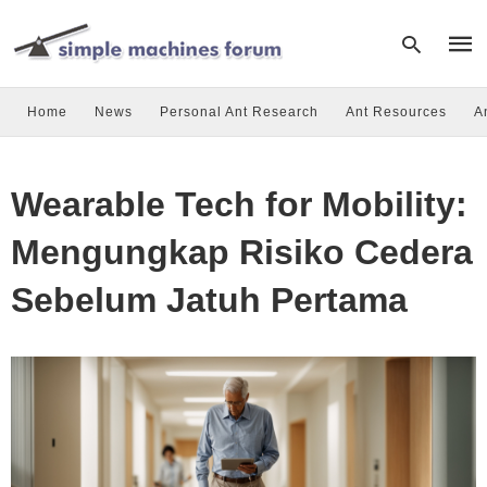
Home
News
Personal Ant Research
Ant Resources
A
Type
your
Wearable Tech for Mobility:
sear
quer
and
Mengungkap Risiko Cedera
hit
enter
Sebelum Jatuh Pertama