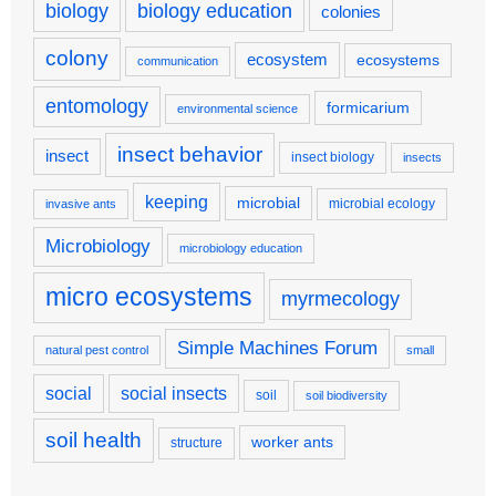
biology
biology education
colonies
colony
ecosystem
ecosystems
communication
entomology
formicarium
environmental science
insect behavior
insect
insect biology
insects
keeping
microbial
microbial ecology
invasive ants
Microbiology
microbiology education
micro ecosystems
myrmecology
Simple Machines Forum
natural pest control
small
social
social insects
soil
soil biodiversity
soil health
worker ants
structure